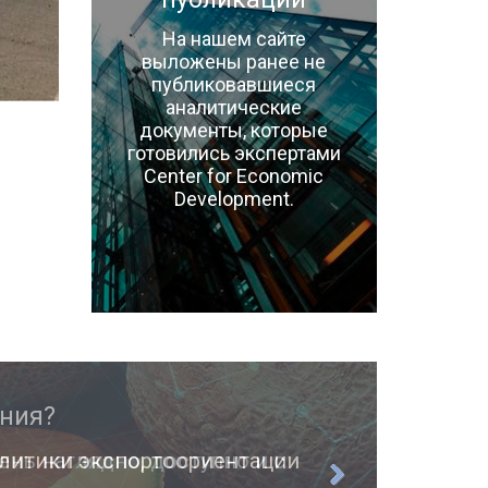
На нашем сайте
выложены ранее не
публиковавшиеся
аналитические
документы, которые
готовились экспертами
Center for Economic
Development.
ень наглядно, доступно и с
О п