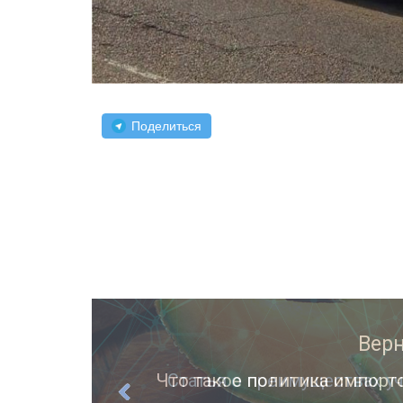
Поделиться
ции
Статья о преимуществах уч