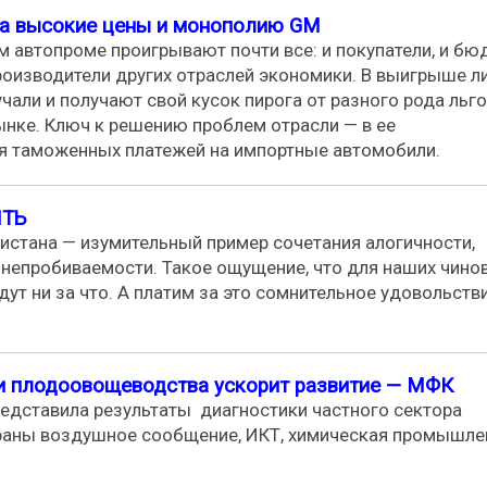
на высокие цены и монополию GM
 автопроме проигрывают почти все: и покупатели, и бю
 производители других отраслей экономики. В выигрыше 
али и получают свой кусок пирога от разного рода льго
ынке. Ключ к решению проблем отрасли — в ее
 таможенных платежей на импортные автомобили.
ТЬ
стана — изумительный пример сочетания алогичности,
 непробиваемости. Такое ощущение, что для наших чино
дут ни за что. А платим за это сомнительное удовольств
 и плодоовощеводства ускорит развитие — МФК
дставила результаты диагностики частного сектора
браны воздушное сообщение, ИКТ, химическая промышле