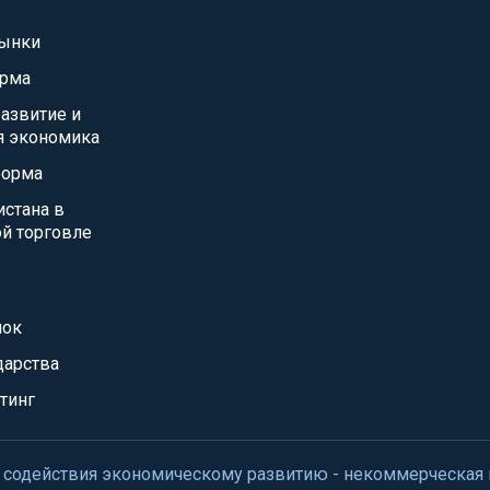
ынки
орма
азвитие и
я экономика
форма
истана в
й торговле
нок
дарства
тинг
нтр содействия экономическому развитию - некоммерческая