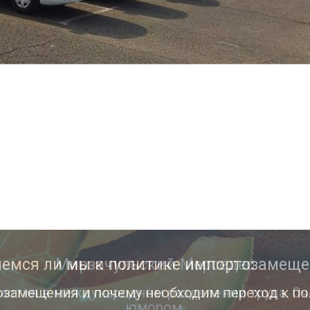
Мирзачульский Мерседес
астия в международном разделении труда. Оч
юмором.