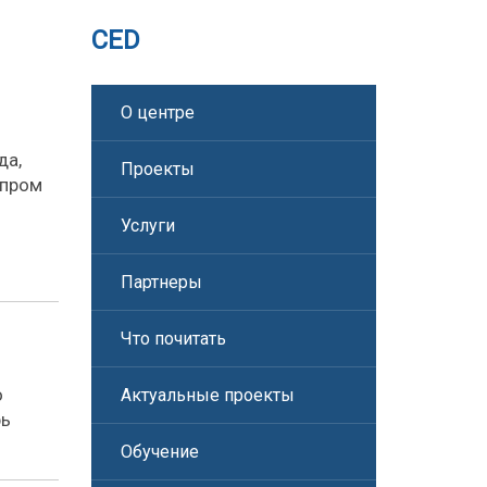
CED
О центре
да,
Проекты
опром
Услуги
Партнеры
Что почитать
о
Актуальные проекты
рь
Обучение