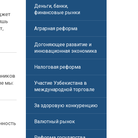
Деньги, банки,
финансовые рынки
джет
лишь
т,
Аграрная реформа
Догоняющее развитие и
инновационная экономика
Налоговая реформа
вников
ие мы:
Участие Узбекистана в
международной торговле
За здоровую конкуренцию
Валютный рынок
нность
Реформа государства