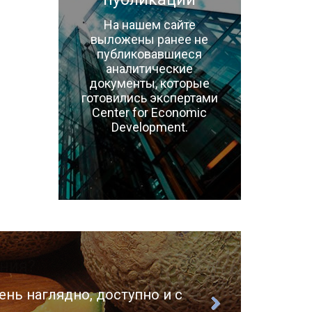
На нашем сайте
выложены ранее не
публиковавшиеся
аналитические
документы, которые
готовились экспертами
Center for Economic
Development.
ень наглядно, доступно и с
О п