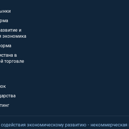
ынки
орма
азвитие и
я экономика
форма
истана в
й торговле
нок
дарства
тинг
нтр содействия экономическому развитию - некоммерческая