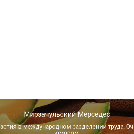
Мирзачульский Мерседес
астия в международном разделении труда. Оч
юмором.