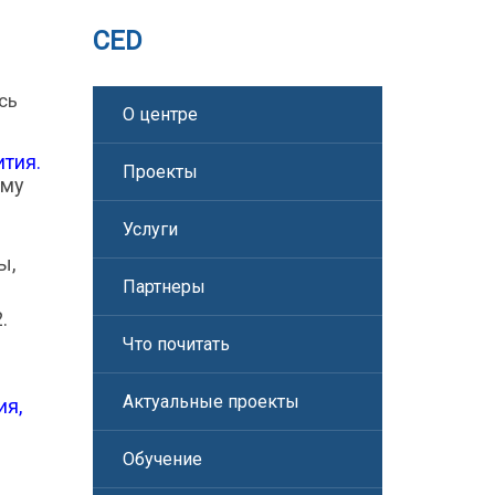
CED
сь
О центре
ития.
Проекты
ому
.
Услуги
ы,
Партнеры
.
Что почитать
Актуальные проекты
ия,
Обучение