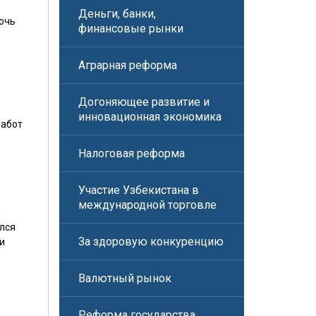
Деньги, банки,
мочь
финансовые рынки
Аграрная реформа
Догоняющее развитие и
инновационная экономика
работ
Налоговая реформа
Участие Узбекистана в
международной торговле
м
ался
За здоровую конкуренцию
и
Валютный рынок
Реформа государства