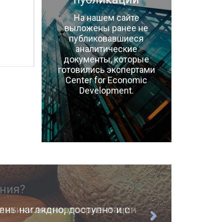
На нашем сайте
выложены ранее не
публиковавшиеся
аналитические
документы, которые
готовились экспертами
Center for Economic
Development.
ень наглядно, доступно и с
О п