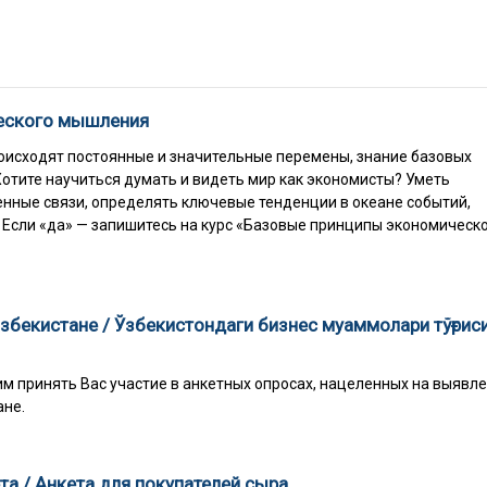
ческого мышления
 происходят постоянные и значительные перемены, знание базовых
Хотите научиться думать и видеть мир как экономисты? Уметь
нные связи, определять ключевые тенденции в океане событий,
Если «да» — запишитесь на курс «Базовые принципы экономическ
збекистане / Ўзбекистондаги бизнес муаммолари тўғрис
 принять Вас участие в анкетных опросах, нацеленных на выявл
ане.
а / Анкета для покупателей сыра