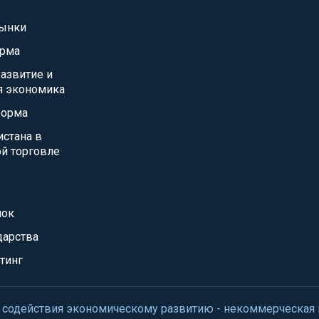
ынки
орма
азвитие и
я экономика
форма
истана в
й торговле
нок
дарства
тинг
нтр содействия экономическому развитию - некоммерческая