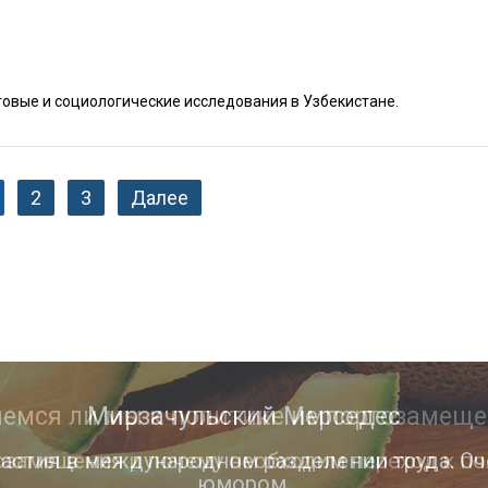
овые и социологические исследования в Узбекистане.
2
3
Далее
Мирзачульский Мерседес
астия в международном разделении труда. Оч
юмором.