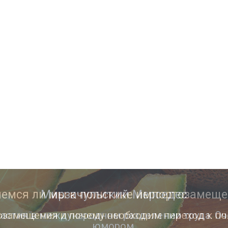
Мирзачульский Мерседес
астия в международном разделении труда. Оч
юмором.