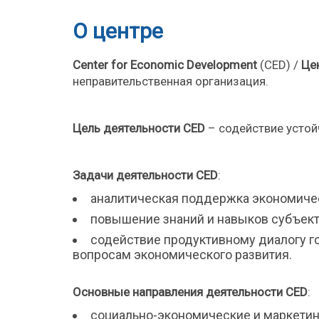
О центре
Cen
ter
for
Economic
Development
(CED) /
Це
неправительственная организация.
Цель деятельности
CED
– содействие устой
Задачи деятельности
CED
:
аналитическая поддержка экономичес
повышение знаний и навыков субъект
содействие продуктивному диалогу го
вопросам экономического развития.
Основные направления деятельности
CED
:
социально-экономические и маркети