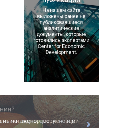
На нашем сайте
выложены ранее не
публиковавшиеся
аналитические
документы, которые
готовились экспертами
Center for Economic
Development.
ень наглядно, доступно и с
О п