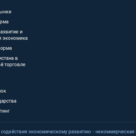
ынки
орма
азвитие и
я экономика
форма
истана в
й торговле
нок
дарства
тинг
нтр содействия экономическому развитию - некоммерческая