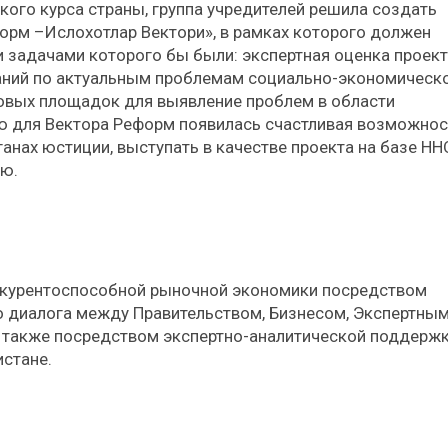
кого курса страны, группа учредителей решила создать
рм –Ислохотлар Вектори», в рамках которого должен
 задачами которого бы были: экспертная оценка проек
аний по актуальным проблемам социально-экономическ
говых площадок для выявление проблем в области
ью для Вектора Реформ появилась счастливая возможност
анах юстиции, выступать в качестве проекта на базе НН
ию.
курентоспособной рыночной экономики посредством
 диалога между Правительством, Бизнесом, Экспертны
 также посредством экспертно-аналитической поддерж
стане.