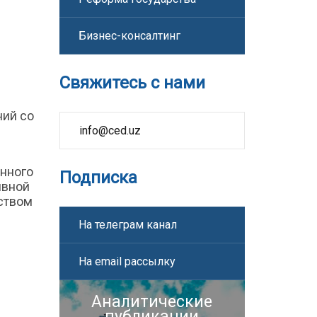
Бизнес-консалтинг
Свяжитесь с нами
ний со
info@ced.uz
нного
Подписка
ивной
ством
На телеграм канал
На email рассылку
Аналитические
публикации