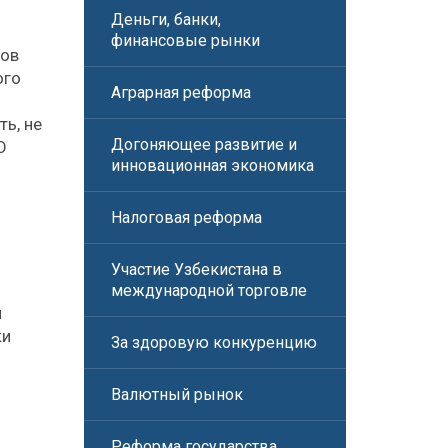
Деньги, банки,
финансовые рынки
тов
ого
Аграрная реформа
ь, не
Догоняющее развитие и
О
инновационная экономика
Налоговая реформа
Участие Узбекистана в
международной торговле
м
ки
За здоровую конкуренцию
Валютный рынок
Реформа государства