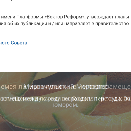
 имени Платформы «Вектор Реформ», утверждает планы 
я об их публикации и / или направляет в правительство.
ного Совета
Мирзачульский Мерседес
астия в международном разделении труда. Оч
юмором.