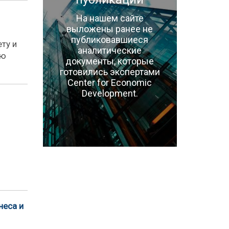
На нашем сайте
выложены ранее не
публиковавшиеся
ту и
аналитические
ую
документы, которые
готовились экспертами
Center for Economic
Development.
неса и