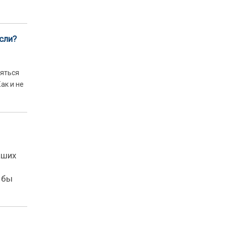
сли?
няться
ак и не
аших
 бы