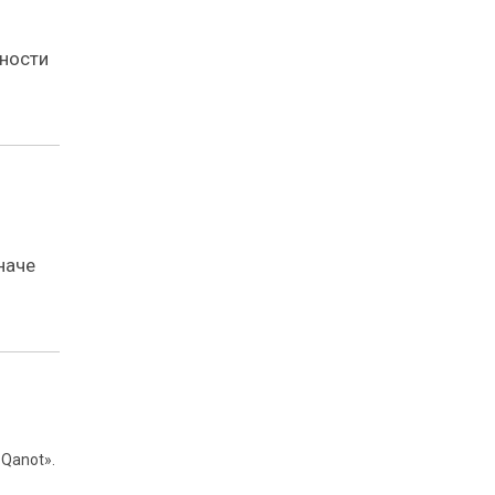
вности
наче
Qanot».