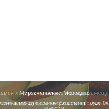
Мирзачульский Мерседес
астия в международном разделении труда. Оч
юмором.