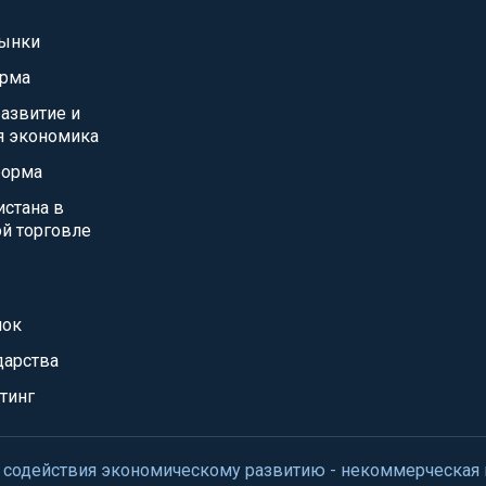
ынки
орма
азвитие и
я экономика
форма
истана в
й торговле
нок
дарства
тинг
нтр содействия экономическому развитию - некоммерческая