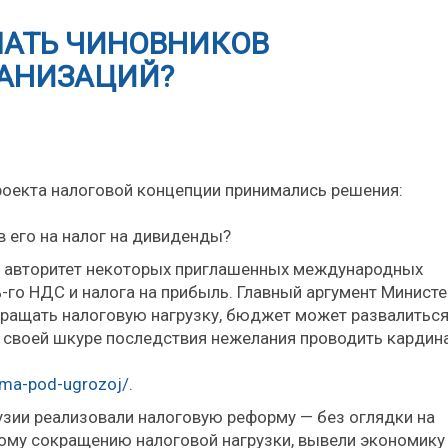
ШАТЬ ЧИНОВНИКОВ
АНИЗАЦИЙ?
роекта налоговой концепции принимались решения:
в его на налог на дивиденды?
а авторитет некоторых приглашенных международных
%-го НДС и налога на прибыль. Главный аргумент Минист
окращать налоговую нагрузку, бюджет может развалиться
 своей шкуре последствия нежелания проводить карди
rma-pod-ugrozoj/
.
узии реализовали налоговую реформу — без оглядки на
ому сокращению налоговой нагрузки, вывели экономику