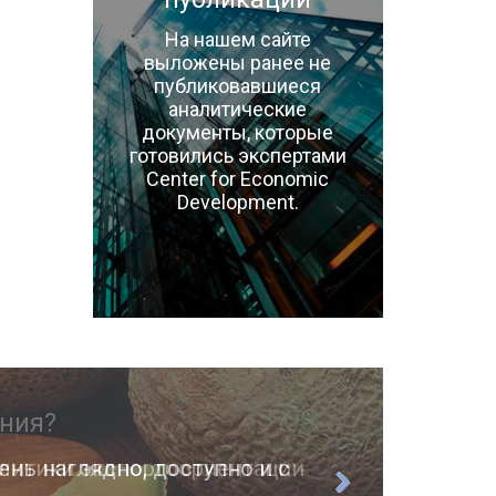
На нашем сайте
выложены ранее не
публиковавшиеся
аналитические
документы, которые
готовились экспертами
Center for Economic
Development.
ень наглядно, доступно и с
О п