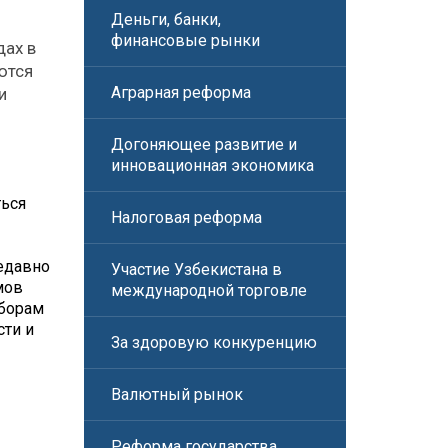
Деньги, банки,
финансовые рынки
дах в
ются
Аграрная реформа
и
Догоняющее развитие и
инновационная экономика
ться
Налоговая реформа
едавно
Участие Узбекистана в
мов
международной торговле
ыборам
сти и
За здоровую конкуренцию
Валютный рынок
Реформа государства