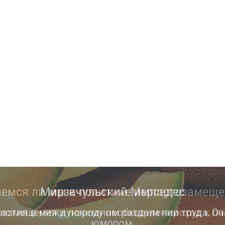
Мирзачульский Мерседес
астия в международном разделении труда. Оч
юмором.