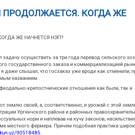
ПРОДОЛЖАЕТСЯ. КОГДА ЖЕ
ОГДА ЖЕ НАЧНЕТСЯ НЭП?
л задачу осуществить за три года перевод сельского хо
ого государственного заказа и коммерциализацией рын
 я даже слышал, что госзаказ уже вроде как отменили, 
имым названием.
феодально-крепостнические отношения как были, так и
т землю своей, а, соответственно, и урожай с этой земл
трации Ургенчского района и районных правоохранител
ссуальных норм и наплевав на кучу законов, насильстве
оме местного фермера. Причем подобная практика широ
//kun.uz/90518485
.