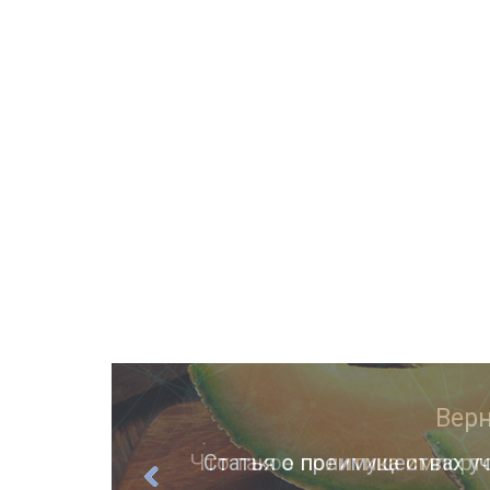
ции
Статья о преимуществах уч