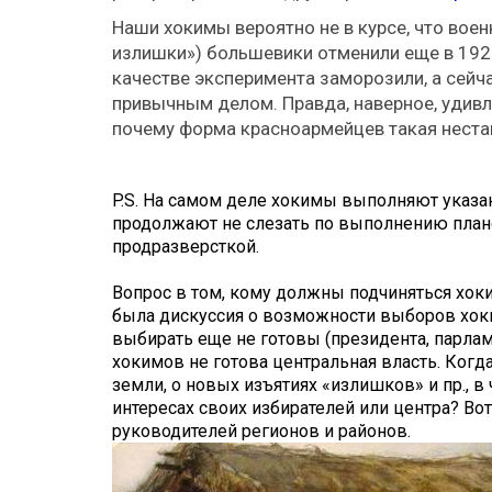
Наши хокимы вероятно не в курсе, что вое
излишки») большевики отменили еще в 1921 
качестве эксперимента заморозили, а сейч
привычным делом. Правда, наверное, удивл
почему форма красноармейцев такая неста
P.S. На самом деле хокимы выполняют указан
продолжают не слезать по выполнению план
продразверсткой.
Вопрос в том, кому должны подчиняться хо
была дискуссия о возможности выборов хоки
выбирать еще не готовы (президента, парлам
хокимов не готова центральная власть. Когд
земли, о новых изъятиях «излишков» и пр., в
интересах своих избирателей или центра? Во
руководителей регионов и районов.