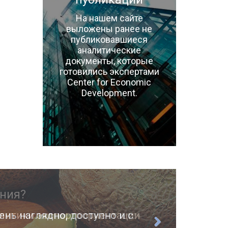
На нашем сайте
выложены ранее не
публиковавшиеся
аналитические
документы, которые
готовились экспертами
Center for Economic
Development.
ень наглядно, доступно и с
О п