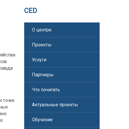
CED
О центре
Проекты
зяйства
Услуги
ков
правда
Партнеры
Что почитать
и тоже
Актуальные проекты
ьных
нно
Обучение
ко