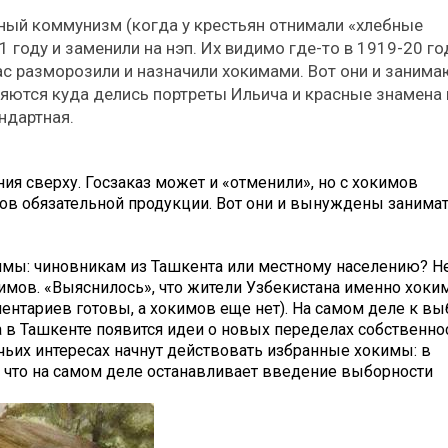
нный коммунизм (когда у крестьян отнимали «хлебные
году и заменили на нэп. Их видимо где-то в 1919-20 го
ас разморозили и назначили хокимами. Вот они и занима
яются куда делись портреты Ильича и красные знамена 
ндартная.
ия сверху. Госзаказ может и «отменили», но с хокимов
ов обязательной продукции. Вот они и вынуждены занима
кимы: чиновникам из Ташкента или местному населению? Н
мов. «Выяснилось», что жители Узбекистана именно хоки
ентариев готовы, а хокимов еще нет). На самом деле к в
а в Ташкенте появится идеи о новых переделах собственно
 чьих интересах начнут действовать избранные хокимы: в
т что на самом деле останавливает введение выборности