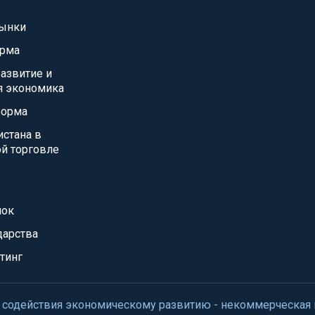
ынки
орма
азвитие и
я экономика
форма
истана в
й торговле
нок
дарства
тинг
нтр содействия экономическому развитию - некоммерческая