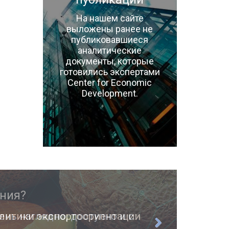
На нашем сайте
выложены ранее не
публиковавшиеся
аналитические
документы, которые
готовились экспертами
Center for Economic
Development.
ень наглядно, доступно и с
О п