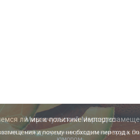
Мирзачульский Мерседес
астия в международном разделении труда. Оч
юмором.