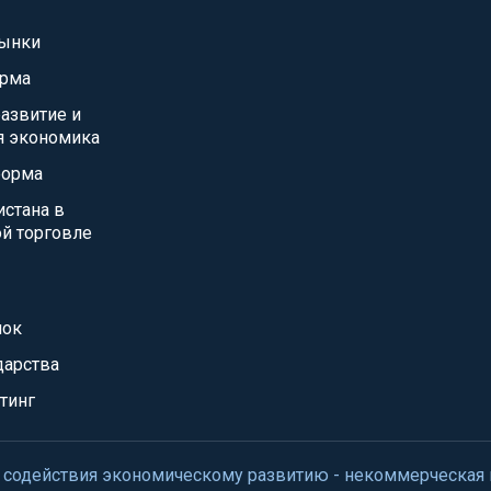
ынки
орма
азвитие и
я экономика
форма
истана в
й торговле
нок
дарства
тинг
нтр содействия экономическому развитию - некоммерческая