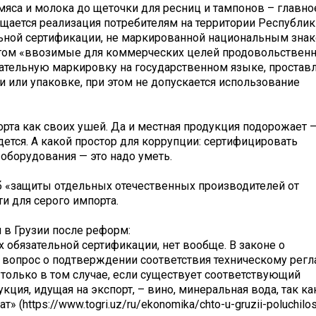
мяса и молока до щеточки для ресниц и тампонов – главно
рещается реализация потребителям на территории Республик
ьной сертификации, не маркированной национальным зна
 этом «ввозимые для коммерческих целей продовольствен
ательную маркировку на государственном языке, проста
 или упаковке, при этом не допускается использование
рта как своих ушей. Да и местная продукция подорожает 
ется. А какой простор для коррупции: сертифицировать
оборудования — это надо уметь.
 «защиты отдельных отечественных производителей от
 для серого импорта.
 в Грузии после реформ:
х обязательной сертификации, нет вообще. В законе о
о вопрос о подтверждении соответствия техническому рег
только в том случае, если существует соответствующий
кция, идущая на экспорт, – вино, минеральная вода, так ка
(https://www.togri.uz/ru/ekonomika/chto-u-gruzii-poluchilo