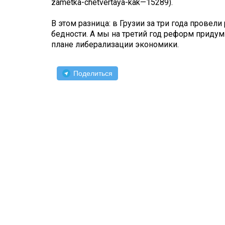
zametka-chetvertaya-kak—15289).
В этом разница: в Грузии за три года прове
бедности. А мы на третий год реформ придум
плане либерализации экономики.
Поделиться