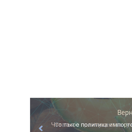
ции
Статья о преимуществах уч