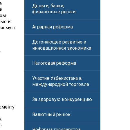
е
Деньги, банки,
и
финансовые рынки
ком
ные и
Аграрная реформа
вляемую
Догоняющее развитие и
инновационная экономика
—
Налоговая реформа
Участие Узбекистана в
международной торговле
За здоровую конкуренцию
ламенту
Валютный рынок
к
s-
Реформа государства