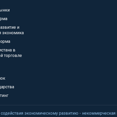
ынки
орма
азвитие и
я экономика
форма
истана в
й торговле
нок
дарства
тинг
нтр содействия экономическому развитию - некоммерческая