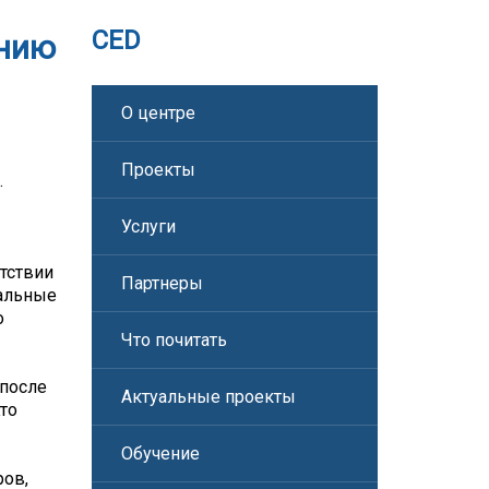
CED
ению
О центре
Проекты
.
Услуги
етствии
Партнеры
иальные
о
Что почитать
 после
Актуальные проекты
Кто
Обучение
ров,