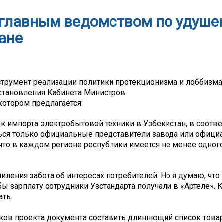
ь главным ведомством по удуш
ане
струмент реализации политики протекционизма и лоббизма
становления Кабинета Министров
в котором предлагается:
док импорта электробытовой техники в Узбекистан, в соотв
ться только официальные представители завода или офиц
что в каждом регионе республики имеется не менее одног
ения забота об интересах потребителей. Но я думаю, что
обы зарплату сотрудники Узстандарта получали в «Артеле». 
ать.
чиков проекта документа составить длиннющий список това