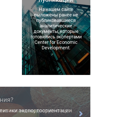
На нашем сайте
выложены ранее не
публиковавшиеся
аналитические
документы, которые
готовились экспертами
Center for Economic
Development.
ень наглядно, доступно и с
О п