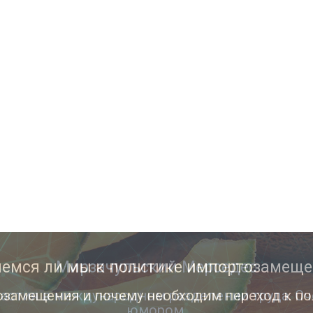
Мирзачульский Мерседес
астия в международном разделении труда. Оч
юмором.