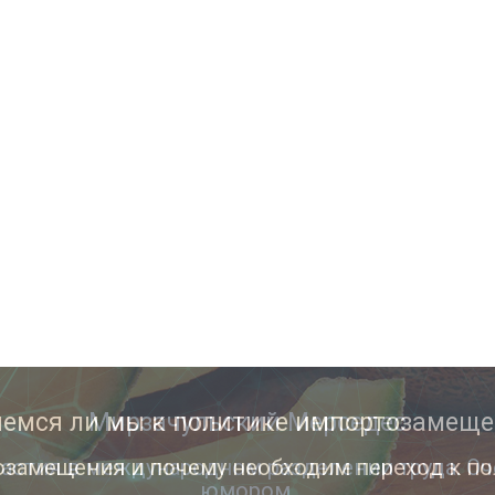
Мирзачульский Мерседес
астия в международном разделении труда. Оч
юмором.