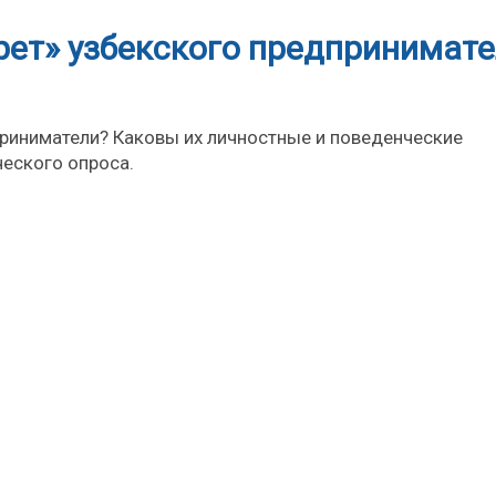
рет» узбекского предпринимат
приниматели? Каковы их личностные и поведенческие
ческого опроса.