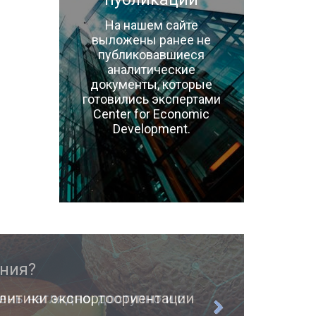
На нашем сайте
выложены ранее не
публиковавшиеся
аналитические
документы, которые
готовились экспертами
Center for Economic
Development.
ень наглядно, доступно и с
О п