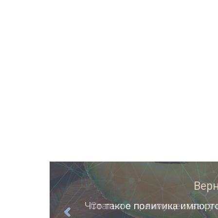
ции
Статья о преимуществах уч