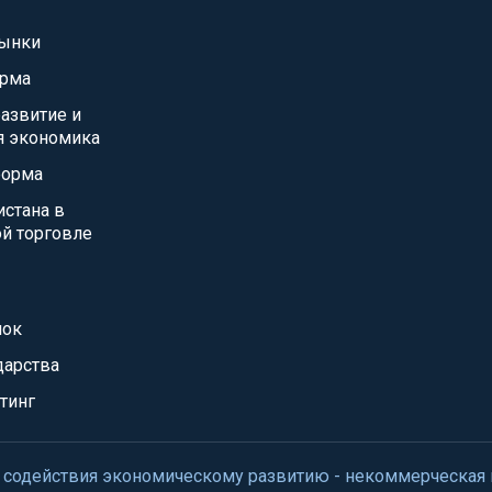
ынки
орма
азвитие и
я экономика
форма
истана в
й торговле
нок
дарства
тинг
нтр содействия экономическому развитию - некоммерческая