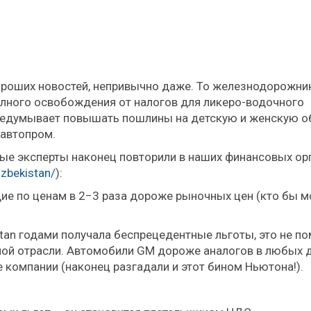
хороших новостей, непривычно даже. То железнодорожни
лного освобождения от налогов для ликеро-водочного
редумывает повышать пошлины на детскую и женскую об
 автопром.
мые эксперты наконец повторили в наших финансовых ор
zbekistan/
):
ие по ценам в 2−3 раза дороже рыночных цен (кто бы м
stan годами получала беспрецедентные льготы, это не п
ной отрасли. Автомобили GM дороже аналогов в любых 
 компании (наконец разгадали и этот бином Ньютона!).