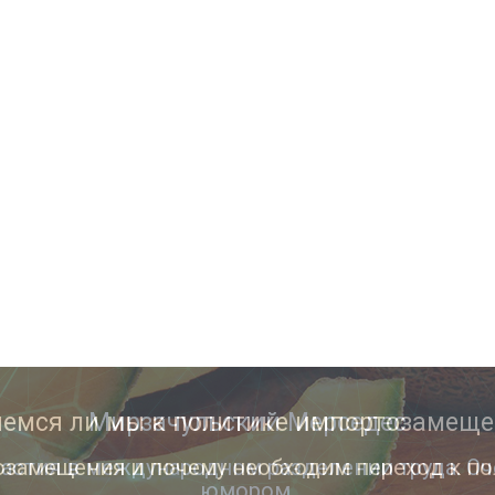
Мирзачульский Мерседес
астия в международном разделении труда. Оч
юмором.