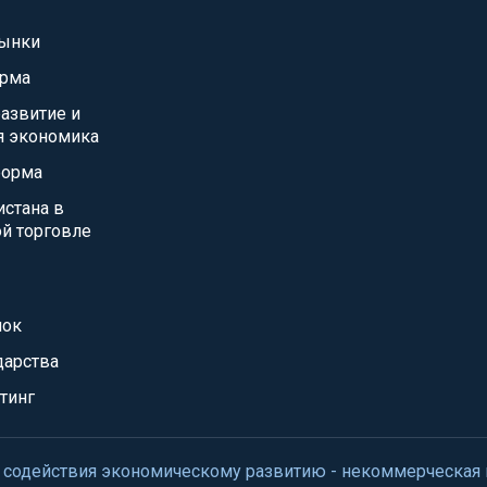
ынки
орма
азвитие и
я экономика
форма
истана в
й торговле
нок
дарства
тинг
нтр содействия экономическому развитию - некоммерческая