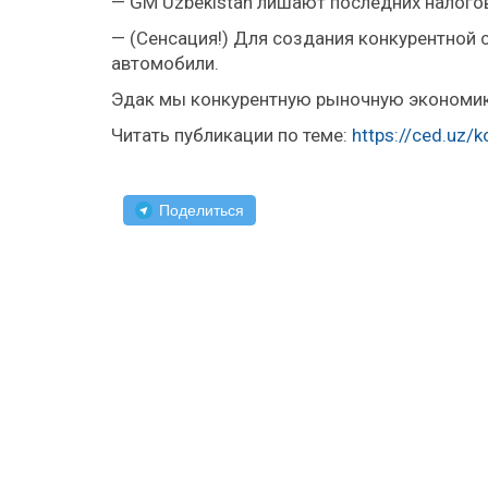
— GM Uzbekistan лишают последних налого
— (Сенсация!) Для создания конкурентно
автомобили.
Эдак мы конкурентную рыночную экономику
Читать публикации по теме:
https://ced.uz
Поделиться