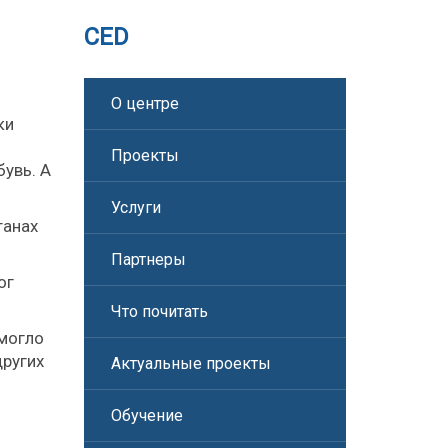
CED
О центре
ки
Проекты
увь. А
Услуги
ганах
Партнеры
ог
Что почитать
омогло
других
Актуальные проекты
Обучение