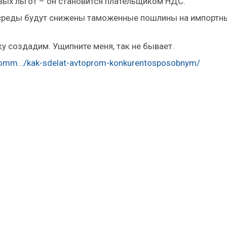
вых льгот – он становится плательщиком НДС.
й среды будут снижены таможенные пошлины на импортн
 создадим. Ущипните меня, так не бывает.
/komm…/kak-sdelat-avtoprom-konkurentosposobnym/