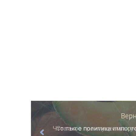
ции
Статья о преимуществах уч