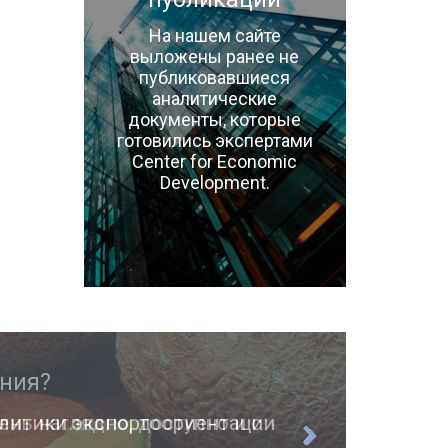
На нашем сайте
выложены ранее не
публиковавшиеся
аналитические
документы, которые
готовились экспертами
Center for Economic
Development.
ень наглядно, доступно и с
О п