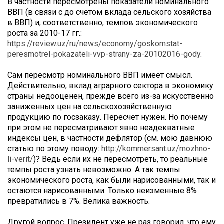
В частности пересмотрены показатели номинального
ВВП (в связи с до счетом вклада сельского хозяйства
в ВВП) и, соответственно, темпов экономического
роста за 2010-17 гг.:
https://review.uz/ru/news/economy/goskomstat-
peresmotrel-pokazateli-vvp-strany-za-20102016-gody
.
Сам пересмотр номинального ВВП имеет смысл.
Действительно, вклад аграрного сектора в экономику
страны недооценен, прежде всего из-за искусственно
заниженных цен на сельскохозяйственную
продукцию по госзаказу. Пересчет нужен. Но почему
при этом не пересматривают явно неадекватные
индексы цен, в частности дефлятор (см. мою давнюю
статью по этому поводу:
http://kommersant.uz/mozhno-
li-verit/
)? Ведь если их не пересмотреть, то реальные
темпы роста узнать невозможно. А так темпы
экономического роста, как были нарисованными, так и
остаются нарисованными. Только неизменные 8%
превратились в 7%. Велика важность.
Другой вопрос. Президент уже не раз говорил, что ему