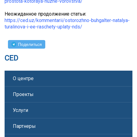
prostota-kotoraya-huzhe-vorovstva/
Неожиданное продолжение статьи:
https://ced.uz/kommentarii/ostorozhno-buhgalter-natalya-
turalinova-i-ee-raschety-uplaty-nds/
Поделиться
CED
О центре
Проекты
Услуги
Партнеры