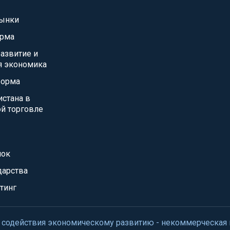
ынки
орма
азвитие и
я экономика
форма
истана в
й торговле
нок
дарства
тинг
нтр содействия экономическому развитию - некоммерческая