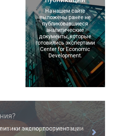
На нашем сайте
выложены ранее не
публиковавшиеся
аналитические
документы, которые
готовились экспертами
Center for Economic
Development.
ень наглядно, доступно и с
О п