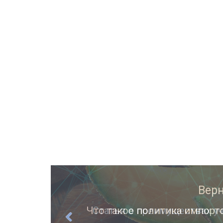
ции
Статья о преимуществах уч