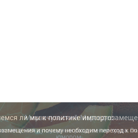
Мирзачульский Мерседес
астия в международном разделении труда. Оч
юмором.