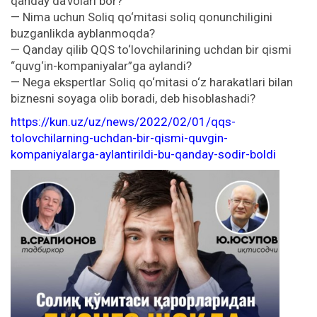
qanday da’volari bor?
— Nima uchun Soliq qo‘mitasi soliq qonunchiligini
buzganlikda ayblanmoqda?
— Qanday qilib QQS to‘lovchilarining uchdan bir qismi
“quvg‘in-kompaniyalar”ga aylandi?
— Nega ekspertlar Soliq qo‘mitasi o‘z harakatlari bilan
biznesni soyaga olib boradi, deb hisoblashadi?
https://kun.uz/uz/news/2022/02/01/qqs-
tolovchilarning-uchdan-bir-qismi-quvgin-
kompaniyalarga-aylantirildi-bu-qanday-sodir-boldi