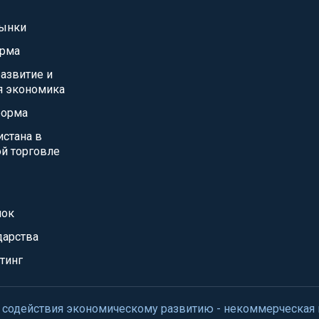
ынки
орма
азвитие и
я экономика
форма
истана в
й торговле
нок
дарства
тинг
нтр содействия экономическому развитию - некоммерческая