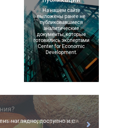
На нашем сайте
выложены ранее не
публиковавшиеся
аналитические
документы, которые
готовились экспертами
Center for Economic
Development.
ень наглядно, доступно и с
О п