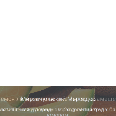
Мирзачульский Мерседес
астия в международном разделении труда. Оч
юмором.