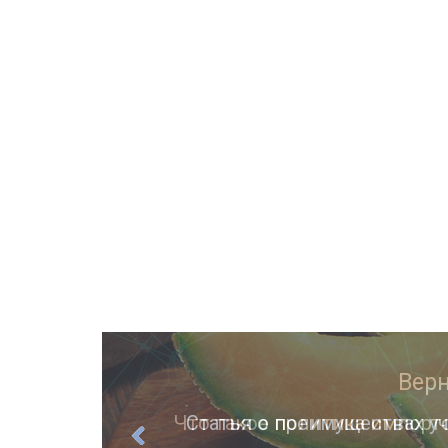
ции
Статья о преимуществах уч