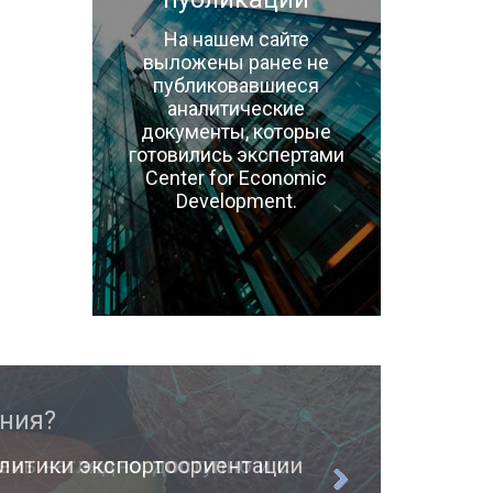
На нашем сайте
выложены ранее не
публиковавшиеся
аналитические
документы, которые
готовились экспертами
Center for Economic
Development.
ень наглядно, доступно и с
О п