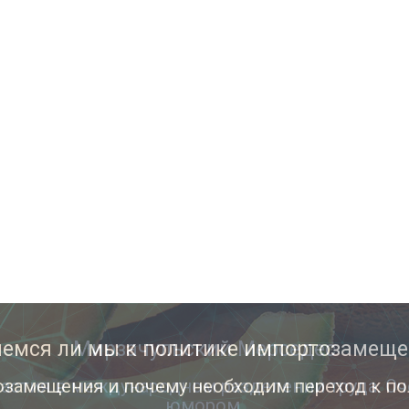
Мирзачульский Мерседес
астия в международном разделении труда. Оч
юмором.