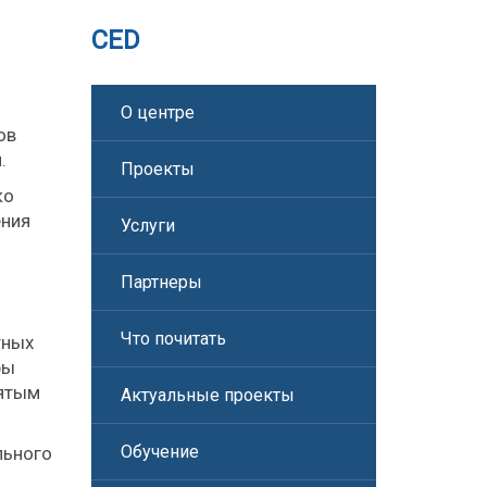
CED
О центре
ов
.
Проекты
ко
ения
Услуги
Партнеры
Что почитать
тных
ры
нятым
Актуальные проекты
Обучение
льного