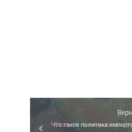
ции
Статья о преимуществах уч