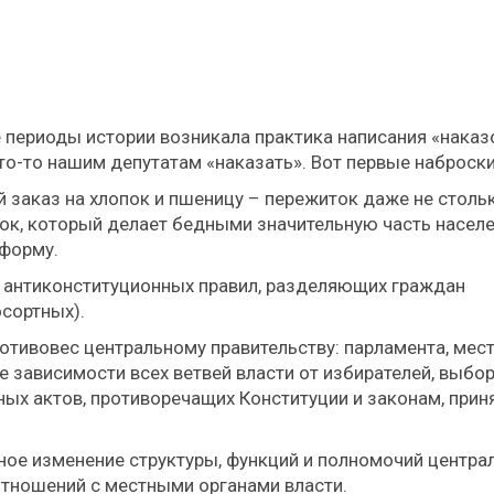
е периоды истории возникала практика написания «наказ
то-то нашим депутатам «наказать». Вот первые наброски
 заказ на хлопок и пшеницу – пережиток даже не столь
ок, который делает бедными значительную часть насел
еформу.
их антиконституционных правил, разделяющих граждан
осортных).
ротивовес центральному правительству: парламента, мес
е зависимости всех ветвей власти от избирателей, выбо
ых актов, противоречащих Конституции и законам, при
ное изменение структуры, функций и полномочий центра
отношений с местными органами власти.