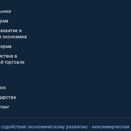
ынки
орма
азвитие и
я экономика
форма
истана в
й торговле
нок
дарства
тинг
нтр содействия экономическому развитию - некоммерческая