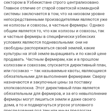
сектором в Узбекистане строго централизовано.
Главное отличие от старой советской командной
системы заключается в том, что на низовом уровне
непосредственными производителями являются уже
не колхозы и совхозы, а частные фермеры. Однако
общим является то, что как колхозы и совхозы, так
и частные фермеры в специфически узбекских
условиях являются подневольными: они не
свободны распоряжаться своей землей, какие
культуры на этой земле выращивать и по какой цене
продавать. Частным фермерам, как и в прошлом
колхозам и совхозам, спускается директивный план,
или госзаказ — так называемые квоты, являющиеся
обязательными для выполнения фермерами. Сверху
назначаются и закупочные цены за поставку
хлопковолокна. Этот директивный план является
обязательным для фермеров, и за его невыполнение
фермеры могут лишиться земли и даже своего
дома, а то и подвергнуться угрозе уголовного
преследования под тем или иным предлогом.