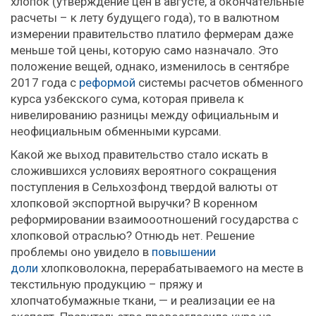
хлопок (утверждение цен в августе, а окончательные
расчеты – к лету будущего года), то в валютном
измерении правительство платило фермерам даже
меньше той цены, которую само назначало. Это
положение вещей, однако, изменилось в сентябре
2017 года с
реформой
системы расчетов обменного
курса узбекского сума, которая привела к
нивелированию разницы между официальным и
неофициальным обменными курсами.
Какой же выход правительство стало искать в
сложившихся условиях вероятного сокращения
поступления в Сельхозфонд твердой валюты от
хлопковой экспортной выручки? В коренном
реформировании взаимооотношений государства с
хлопковой отраслью? Отнюдь нет. Решение
проблемы оно увидело в
повышении
доли
хлопковолокна, перерабатываемого на месте в
текстильную продукцию – пряжу и
хлопчатобумажные ткани, — и реализации ее на