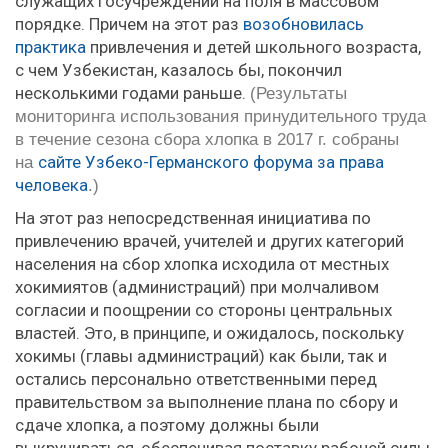
служащих госучреждений на поля в массовом
порядке. Причем на этот раз
возобновилась
практика
привлечения и детей школьного возраста,
с чем Узбекистан, казалось бы, покончил
несколькими годами раньше.
(Результаты
мониторинга использования принудительного труда
в течение сезона сбора хлопка в 2017 г. собраны
сайте Узбеко-Германского форума за права
на
человека
.)
На этот раз непосредственная инициатива по
привлечению врачей, учителей и других категорий
населения на сбор хлопка исходила от местных
хокимиятов (администраций) при молчаливом
согласии и поощрении со стороны центральных
властей. Это, в принципе, и ожидалось, поскольку
хокимы (главы администраций) как были, так и
остались персонально ответственными перед
правительством за выполнение плана по сбору и
сдаче хлопка, а поэтому должны были