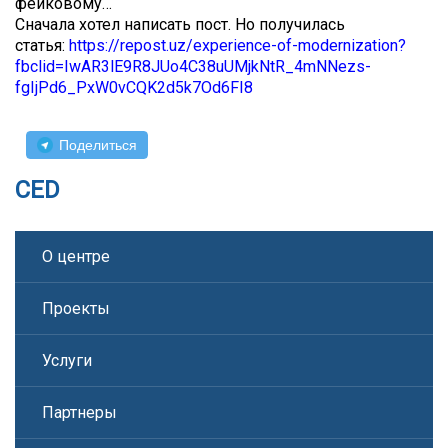
фейковому…
Сначала хотел написать пост. Но получилась
статья:
https://repost.uz/experience-of-modernization?
fbclid=IwAR3lE9R8JUo4C38uUMjkNtR_4mNNezs-
fgIjPd6_PxW0vCQK2d5k7Od6FI8
Поделиться
CED
О центре
Проекты
Услуги
Партнеры