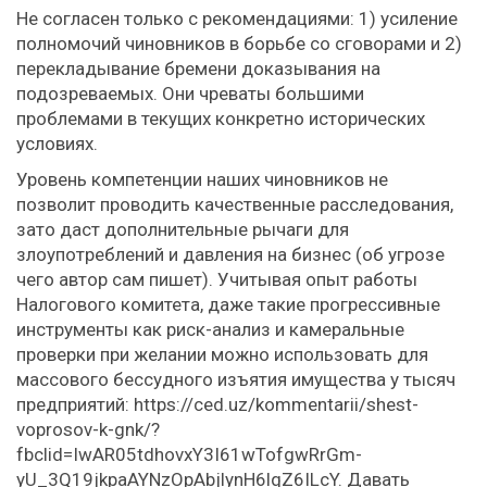
Не согласен только с рекомендациями: 1) усиление
полномочий чиновников в борьбе со сговорами и 2)
перекладывание бремени доказывания на
подозреваемых. Они чреваты большими
проблемами в текущих конкретно исторических
условиях.
Уровень компетенции наших чиновников не
позволит проводить качественные расследования,
зато даст дополнительные рычаги для
злоупотреблений и давления на бизнес (об угрозе
чего автор сам пишет). Учитывая опыт работы
Налогового комитета, даже такие прогрессивные
инструменты как риск-анализ и камеральные
проверки при желании можно использовать для
массового бессудного изъятия имущества у тысяч
предприятий: https://ced.uz/kommentarii/shest-
voprosov-k-gnk/?
fbclid=IwAR05tdhovxY3I61wTofgwRrGm-
yU_3Q19jkpaAYNzOpAbjlynH6lqZ6ILcY. Давать