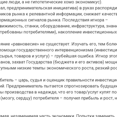
ие люди, а не гипотетические хомо экономикус).
тал, предпринимательская инициатива) в руках распоряд
тников рынка к релевантной информации, снижает качест
ормационных сигналов рынка. Последствия игнора –
вижимость, станки, оборудование, инфраструктура, знани
остребованы потребителями), накопление инвестиционных
ние «равновесие» не существует. Изучать его, тем боле
 помощи государственного интервенционизма (инвестици
сырья, товаров и услугу) – грубейшая ошибка. Игнор это
анов, захват Государства (бюджета и его активов) мощ
ступными низкие темпы экономического роста, резкий ро
битель – царь, судья и оценщик правильности инвестици
ий. Предприниматель пытается спрогнозировать будущее
ы производства в надежде, что его товар/услуг купят по
(мозгу, сердцу) потребителя – получил прибыль и рост, 
мая, незаменимая часть экономики. Попытки заменить