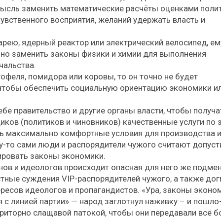
 мысль заменить математические расчёты оценками поли
чувственного восприятия, желаний удержать власть и
арею, ядерный реактор или электрический велосипед, ем
нно заменить законы физики и химии для выполнения
чальства.
офеля, помидора или коровы, то он точно не будет
, чтобы обеспечить социальную ориентацию экономики и
бе правительство и другие органы власти, чтобы получа
ков (политиков и чиновников) качественные услуги по 
ть максимально комфортные условия для производства 
у-то сами люди и распорядители чужого считают допус
ировать законы экономики.
ов и идеологов происходит опасная для него же подмен
тные суждения VIP-распорядителей чужого, а также до
ересов идеологов и пропагандистов. «Ура, законы эконо
 с линией партии» — народ заглотнул наживку – и пошло
риторно слащавой патокой, чтобы они передавали всё 