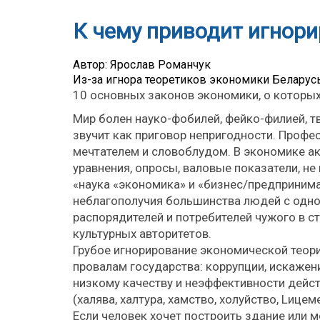
К чему приводит игнор
Автор: Ярослав Романчук
Из-за игнора теоретиков экономики Беларус
10 основных законов экономики, о которых
Мир болен науко-фобилей, фейко-филией, 
звучит как приговор непригодности. Профе
мечтателем и словоблудом. В экономике ак
уравнения, опросы, валовые показатели, н
«наука «экономика» и «бизнес/предпринима
неблагополучия большинства людей с одной
распорядителей и потребителей чужого в ст
культурных авторитетов.
Грубое игнорирование экономической теор
провалам государства: коррупции, искажен
низкому качеству и неэффективности дейс
(халява, халтура, хамство, холуйство, Lицем
Если человек хочет построить здание или м