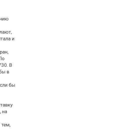
ению
лают,
тала и
ран,
По
30. В
бы в
Если бы
ставку
, на
 тем,