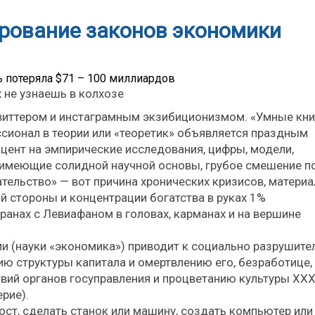
ирование законов экономики
ь потеряла $71 – 100 миллиардов
 не узнаешь в колхозе
твиттером и инстаграмным экзибиционизмом. «Умные кни
ссионал в теории или «теоретик» объявляется праздным
цент на эмпирические исследования, цифры, модели,
е имеющие солидной научной основы, грубое смешение п
тельство» — вот причина хронических кризисов, матери
 стороны и концентрации богатства в руках 1%
ранах с Левиафаном в головах, карманах и на вершине
ии (науки «экономика») приводит к социально разрушит
ию структуры капитала и омертвлению его, безработице,
твий органов госуправления и процветанию культуры XX
ерие).
ост, сделать станок или машину, создать компьютер или