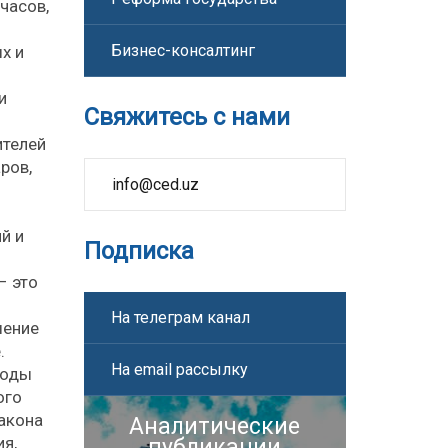
часов,
Бизнес-консалтинг
х и
и
Свяжитесь с нами
ителей
ров,
info@ced.uz
й и
Подписка
– это
На телеграм канал
шение
.
На email рассылку
боды
ого
закона
Аналитические
ия,
публикации