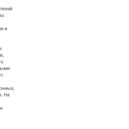
ителей
во
я и
е
и,
го
ными
ст
онных,
. На
не