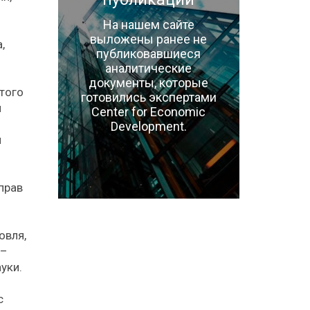
На нашем сайте
выложены ранее не
,
публиковавшиеся
аналитические
документы, которые
этого
готовились экспертами
я
Center for Economic
Development.
и
прав
овля,
 –
уки.
с