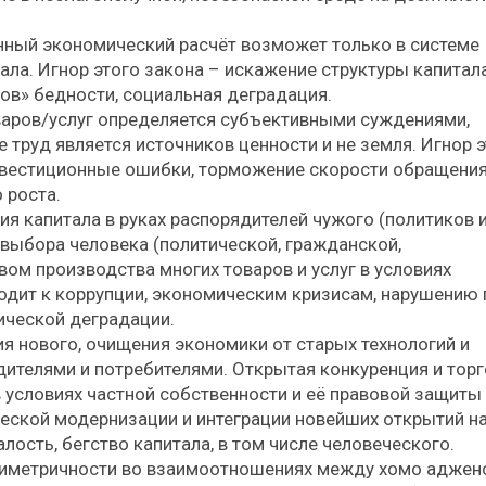
енный экономический расчёт возможет только в системе
ла. Игнор этого закона – искажение структуры капитала
ов» бедности, социальная деградация.
оваров/услуг определяется субъективными суждениями,
 труд является источников ценности и не земля. Игнор 
инвестиционные ошибки, торможение скорости обращени
 роста.
ия капитала в руках распорядителей чужого (политиков 
выбора человека (политической, гражданской,
ом производства многих товаров и услуг в условиях
водит к коррупции, экономическим кризисам, нарушению 
ической деградации.
ия нового, очищения экономики от старых технологий и
телями и потребителями. Открытая конкуренция и торг
в условиях частной собственности и её правовой защиты
еской модернизации и интеграции новейших открытий на
лость, бегство капитала, в том числе человеческого.
симетричности во взаимоотношениях между хомо аджен