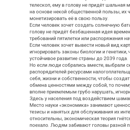
телескоп, ему в голову не придёт шальная
на основе некой общественной пользы, их 
монетизировать её в свою пользу.
Если человек хочет создать солнечную бат
голову не придёт безбашенная идея време
требований пятилетки или распоряжения на
Если человек хочет вывести новый вид карт
игнорировать законы биологии и генетики
устойчивое развитие страны до 2039 года.
Но если люди собрались вместе, выбрали се
распорядителей ресурсами налогоплательщи
себя, жизни и собственности, чтобы созда
обмена ценностями между собой, то почем
вполне приемлемым грубо нарушать, игнор
Здесь у населения под воздействием шаман
Место науки «экономика» занимают ценнос
тезисы и нанятых для обслуживания их инт
относительны, экономическая теория гнётся
поехало. Людям забивают головы разной п