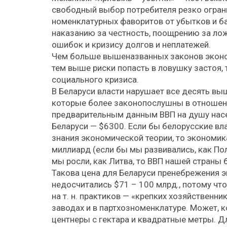
свободный выбор потребителя резко огра
номенклатурных фаворитов от убытков и ба
наказанию за честность, поощрению за лож
ошибок и кризису долгов и неплатежей.
Чем больше вышеназванных законов эконом
тем выше риски попасть в ловушку застоя,
социального кризиса.
В Беларуси власти нарушает все десять вы
которые более законопослушны в отношени
предварительным данным ВВП на душу насел
Беларуси — $6300. Если бы белорусские вл
знания экономической теории, то экономика
миллиард (если бы мы развивались, как Пол
мы росли, как Литва, то ВВП нашей страны 
Такова цена для Беларуси пренебрежения 
недосчитались $71 – 100 млрд., потому чт
на т. н. практиков — «крепких хозяйственни
заводах и в партхозноменклатуре. Может, к
центнеры с гектара и квадратные метры. Д