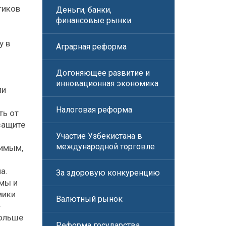
тиков
Деньги, банки,
финансовые рынки
у в
Аграрная реформа
Догоняющее развитие и
инновационная экономика
ли
Налоговая реформа
ть от
защите
и
Участие Узбекистана в
международной торговле
тимым,
а.
За здоровую конкуренцию
гмы и
мики
Валютный рынок
-
больше
Реформа государства