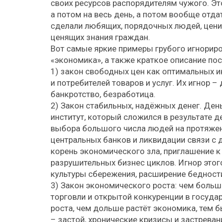
своих ресурсов распорядителям чужого. Это
а потом на весь день, а потом вообще отда
сделали любящих, порядочных людей, цени
ценящих знания граждан.
Вот самые яркие примеры грубого игнорир
«экономика», а также краткое описание пос
1) закон свободных цен как оптимальных 
и потребителей товаров и услуг. Их игнор 
банкротство, безработица.
2) Закон стабильных, надёжных денег. Де
институт, который сложился в результате 
выбора большого числа людей на протяжен
центральных банков и ликвидации связи с 
корень экономического зла, приглашение к
разрушительных бизнес циклов. Игнор это
культуры сбережения, расширение бедности
3) Закон экономического роста: чем боль
торговли и открытой конкуренции в госуда
роста, чем дольше растёт экономика, тем б
– застой, хронические кризисы и застреван