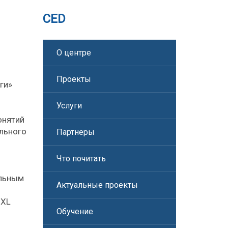
CED
О центре
Проекты
ги»
Услуги
онятий
ального
Партнеры
Что почитать
ельным
Актуальные проекты
XXL
Обучение