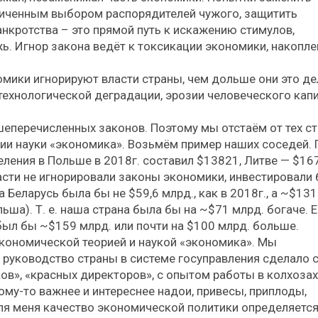
ниченным выбором распорядителей чужого, защитить
нкротства – это прямой путь к искажению стимулов,
ь. Игнор закона ведёт к токсикации экономики, накопл
ики игнорируют власти страны, чем дольше они это де
 технологической деградации, эрозии человеческого капи
шеперечисленных законов. Поэтому мы отстаём от тех ст
и науки «экономика». Возьмём пример наших соседей. 
ения в Польше в 2018г. составил $13821, Литве — $167
асти не игнорировали законы экономики, инвестировали 
 Беларусь была бы не $59,6 млрд., как в 2018г., а ~$131
ьша). Т. е. наша страна была бы на ~$71 млрд. богаче. 
был бы ~$159 млрд. или почти на $100 млрд. больше.
экономической теорией и наукой «экономика». Мы
о руководство страны в системе госуправления сделало 
ков», «красных директоров», с опытом работы в колхозах
ому-то важнее и интереснее надои, привесы, приплоды,
ля меня качество экономической политики определяется