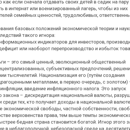
 как если сначала отдавать своих детей в садик на пару 
ть в интернат или военизированный лагерь, чтобы из них
телей семейных ценностей, трудолюбивых, ответственны
ования базовых положений экономической теории и наук
ледствий такого игнора:
информационных индикаторов для инвесторов, производ
– дефицит или наоборот перепроизводство и избыток това
ньги – это самый ценный, эволюционный общественный
децентрализованных, субъективных предпочтений, решени
ии тысячелетий. Национализация его (путём создания
драгоценными металлами, в первую очередь, с золотом) 
 инфляции, введение инфляционного налога. Это запуск
го закона – дискредитация национальной валюты, разру
 среди тех, кто получает доходы в национальной валюте
ше экономической свободы, частной собственности, сво
рстве верховенства права, тем выше темпы экономическ
ыстрее бедная страна становится богатой. Игнор этого 
ие в неблагополучной, небезопасной среде на десятилет