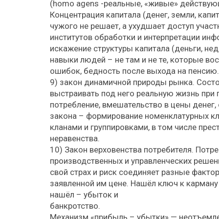
(homo agens -реальные, «живые» действующ
Концентрация капитала (денег, земли, капи
чужого не решает, а ухудшает доступ учас
институтов обработки и интерпретации инф
искажение структуры капитала (деньги, нед
навыки людей – не там и не те, которые в
ошибок, бедность после выхода на пенсию.
9) закон динамичной природы рынка. Состоя
выстраивать под него реальную жизнь при
потребление, вмешательство в цены денег, 
закона – формирование номенклатурных кл
кланами и группировками, в том числе пре
неравенства.
10) Закон верховенства потребителя. Потре
производственных и управленческих решен
свой страх и риск соединяет разные фактор
заявленной им цене. Нашёл ключ к карману 
нашёл – убыток и
банкротство.
Механизм «прибыль – убытки» — неотъемле