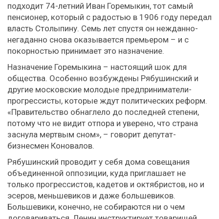
подходит 74-летний Иван Горемыкин, тот самый
пенсионер, который с радостью в 1906 году передал
власть Столыпину. Семь лет спустя он нежданно-
негаданно снова оказывается премьером – и с
покорностью принимает это назначение.
Назначение Горемыкина – настоящий шок для
общества. Особенно возбуждены Рябушинский и
другие московские молодые предприниматели-
прогрессисты, которые ждут политических реформ.
«Правительство обнаглело до последней степени,
потому что не видит отпора и уверено, что страна
заснула мертвым сном», – говорит депутат-
бизнесмен Коновалов.
Рябушинский проводит у себя дома совещания
объединенной оппозиции, куда приглашает не
только прогрессистов, кадетов и октябристов, но и
эсеров, меньшевиков и даже большевиков.
Большевики, конечно, не собираются ни о чем
договариваться, Ленин инструктирует товарищей