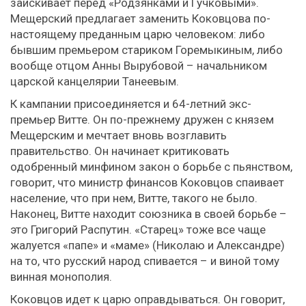
заискивает перед «Родзянками и Гучковыми».
Мещерский предлагает заменить Коковцова по-
настоящему преданным царю человеком: либо
бывшим премьером стариком Горемыкиным, либо
вообще отцом Анны Вырубовой – начальником
царской канцелярии Танеевым.
К кампании присоединяется и 64-летний экс-
премьер Витте. Он по-прежнему дружен с князем
Мещерским и мечтает вновь возглавить
правительство. Он начинает критиковать
одобренный минфином закон о борьбе с пьянством,
говорит, что министр финансов Коковцов спаивает
население, что при нем, Витте, такого не было.
Наконец, Витте находит союзника в своей борьбе –
это Григорий Распутин. «Старец» тоже все чаще
жалуется «папе» и «маме» (Николаю и Александре)
на то, что русский народ спивается – и виной тому
винная монополия.
Коковцов идет к царю оправдываться. Он говорит,