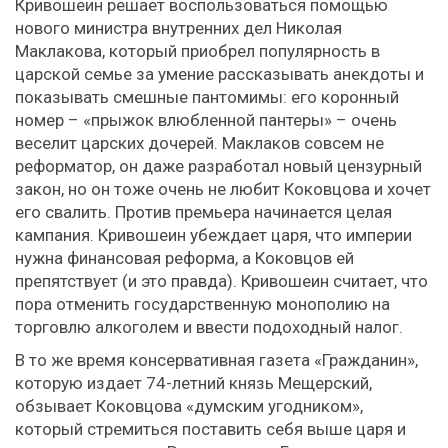
Кривошеин решает воспользоваться помощью
нового министра внутренних дел Николая
Маклакова, который приобрел популярность в
царской семье за умение рассказывать анекдоты и
показывать смешные пантомимы: его коронный
номер – «прыжок влюбленной пантеры» – очень
веселит царских дочерей. Маклаков совсем не
реформатор, он даже разработал новый цензурный
закон, но он тоже очень не любит Коковцова и хочет
его свалить. Против премьера начинается целая
кампания. Кривошеин убеждает царя, что империи
нужна финансовая реформа, а Коковцов ей
препятствует (и это правда). Кривошеин считает, что
пора отменить государственную монополию на
торговлю алкоголем и ввести подоходный налог.
В то же время консервативная газета «Гражданин»,
которую издает 74-летний князь Мещерский,
обзывает Коковцова «думским угодником»,
который стремиться поставить себя выше царя и