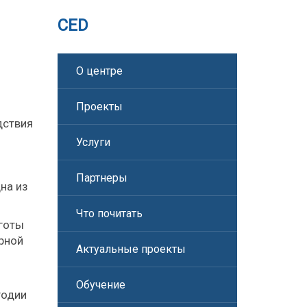
CED
О центре
Проекты
дствия
Услуги
Партнеры
на из
Что почитать
ьготы
урной
Актуальные проекты
Обучение
годии