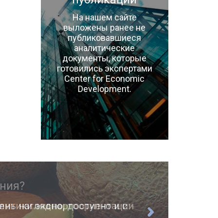
На нашем сайте
выложены ранее не
публиковавшиеся
аналитические
документы, которые
готовились экспертами
Center for Economic
Development.
ень наглядно, доступно и с
О п