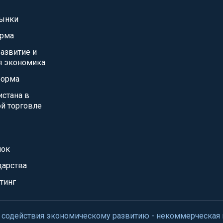
ынки
орма
азвитие и
я экономика
форма
истана в
й торговле
нок
дарства
тинг
нтр содействия экономическому развитию - некоммерческая