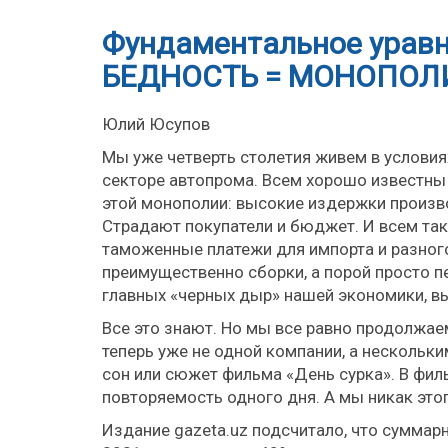
Фундаментальное уравн
БЕДНОСТЬ = МОНОПОЛИ
Юлий Юсупов
Мы уже четверть столетия живем в условия
секторе автопрома. Всем хорошо известны 
этой монополии: высокие издержки произво
Страдают покупатели и бюджет. И всем та
таможенные платежи для импорта и разного
преимущественно сборки, а порой просто п
главных «черных дыр» нашей экономики, в
Все это знают. Но мы все равно продолжа
теперь уже не одной компании, а нескольк
сон или сюжет фильма «День сурка». В фил
повторяемость одного дня. А мы никак это
Издание gazeta.uz подсчитало, что суммар