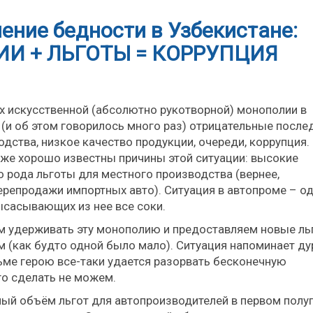
ение бедности в Узбекистане:
И + ЛЬГОТЫ = КОРРУПЦИЯ
х искусственной (абсолютно рукотворной) монополии в
(и об этом говорилось много раз) отрицательные после
дства, низкое качество продукции, очереди, коррупция.
кже хорошо известны причины этой ситуации: высокие
 рода льготы для местного производства (вернее,
ерепродажи импортных авто). Ситуация в автопроме – од
ысасывающих из нее все соки.
ем удерживать эту монополию и предоставляем новые л
им (как будто одной было мало). Ситуация напоминает д
ьме герою все-таки удается разорвать бесконечную
го сделать не можем.
ный объём льгот для автопроизводителей в первом полу