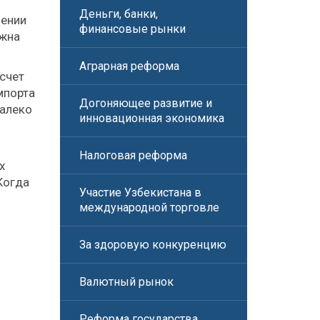
Деньги, банки,
нении
финансовые рынки
ужна
Аграрная реформа
счет
мпорта
Догоняющее развитие и
далеко
инновационная экономика
Налоговая реформа
х
Когда
Участие Узбекистана в
международной торговле
За здоровую конкуренцию
Валютный рынок
Реформа государства