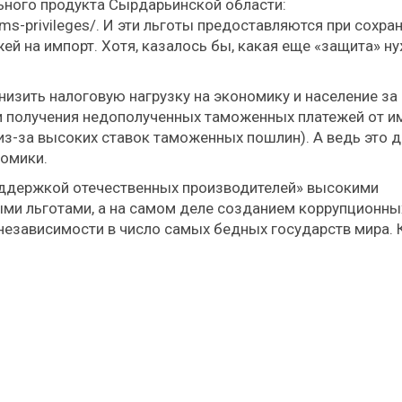
льного продукта Сырдарьинской области:
ms-privileges/. И эти льготы предоставляются при сохра
ей на импорт. Хотя, казалось бы, какая еще «защита» н
изить налоговую нагрузку на экономику и население за 
 и получения недополученных таможенных платежей от и
из-за высоких ставок таможенных пошлин). А ведь это 
номики.
ддержкой отечественных производителей» высокими
ми льготами, а на самом деле созданием коррупционны
 независимости в число самых бедных государств мира. 