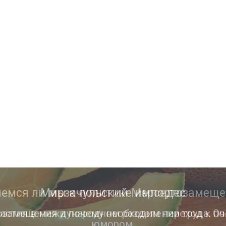
Мирзачульский Мерседес
астия в международном разделении труда. Оч
юмором.