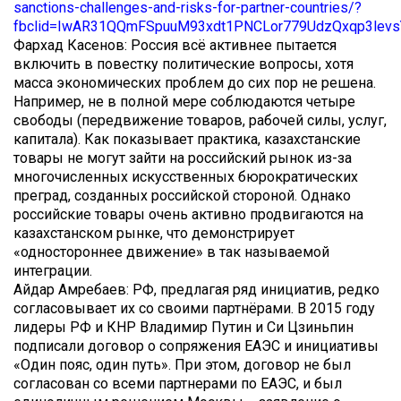
sanctions-challenges-and-risks-for-partner-countries/?
fbclid=IwAR31QQmFSpuuM93xdt1PNCLor779UdzQxqp3le
Фархад Касенов: Россия всё активнее пытается
включить в повестку политические вопросы, хотя
масса экономических проблем до сих пор не решена.
Например, не в полной мере соблюдаются четыре
свободы (передвижение товаров, рабочей силы, услуг,
капитала). Как показывает практика, казахстанские
товары не могут зайти на российский рынок из-за
многочисленных искусственных бюрократических
преград, созданных российской стороной. Однако
российские товары очень активно продвигаются на
казахстанском рынке, что демонстрирует
«одностороннее движение» в так называемой
интеграции.
Айдар Амребаев: РФ, предлагая ряд инициатив, редко
согласовывает их со своими партнёрами. В 2015 году
лидеры РФ и КНР Владимир Путин и Си Цзиньпин
подписали договор о сопряжения ЕАЭС и инициативы
«Один пояс, один путь». При этом, договор не был
согласован со всеми партнерами по ЕАЭС, и был