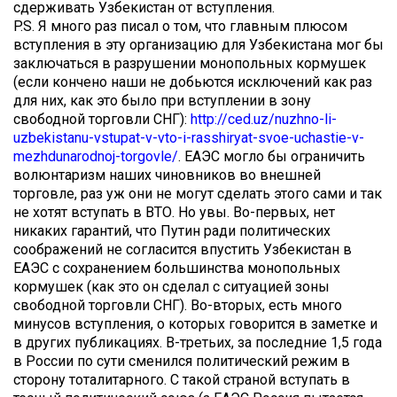
сдерживать Узбекистан от вступления.
P.S. Я много раз писал о том, что главным плюсом
вступления в эту организацию для Узбекистана мог бы
заключаться в разрушении монопольных кормушек
(если кончено наши не добьются исключений как раз
для них, как это было при вступлении в зону
свободной торговли СНГ):
⁠http
⁠://ced.uz/nuzhno-li-
uzbekistanu-vstupat-v-vto-i-rasshiryat-svoe-uchastie-v-
mezhdunarodnoj-torgovle/
. ЕАЭС могло бы ограничить
волюнтаризм наших чиновников во внешней
торговле, раз уж они не могут сделать этого сами и так
не хотят вступать в ВТО. Но увы. Во-первых, нет
никаких гарантий, что Путин ради политических
соображений не согласится впустить Узбекистан в
ЕАЭС с сохранением большинства монопольных
кормушек (как это он сделал с ситуацией зоны
свободной торговли СНГ). Во-вторых, есть много
минусов вступления, о которых говорится в заметке и
в других публикациях. В-третьих, за последние 1,5 года
в России по сути сменился политический режим в
сторону тоталитарного. С такой страной вступать в