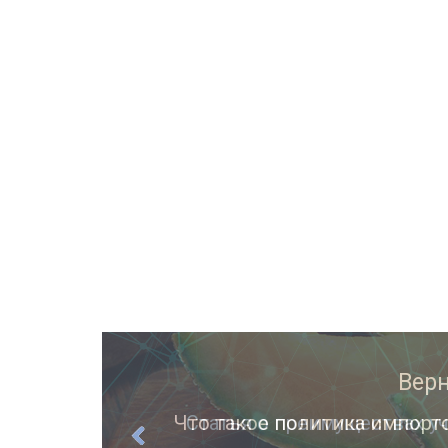
ции
Статья о преимуществах уч