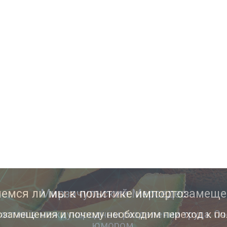
Мирзачульский Мерседес
астия в международном разделении труда. Оч
юмором.