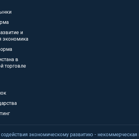
ынки
орма
азвитие и
я экономика
форма
истана в
й торговле
нок
дарства
тинг
нтр содействия экономическому развитию - некоммерческая