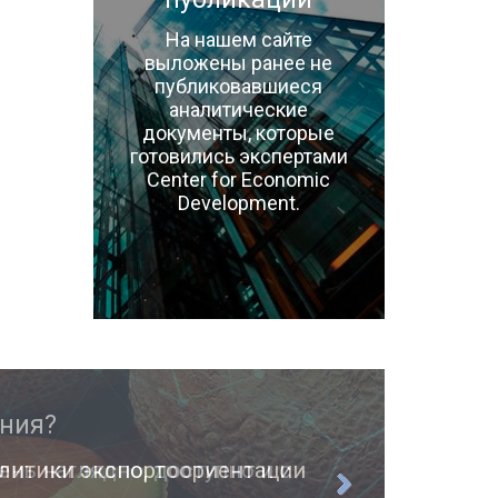
На нашем сайте
выложены ранее не
публиковавшиеся
аналитические
документы, которые
готовились экспертами
Center for Economic
Development.
ень наглядно, доступно и с
О п