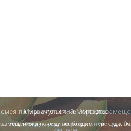
Мирзачульский Мерседес
астия в международном разделении труда. Оч
юмором.