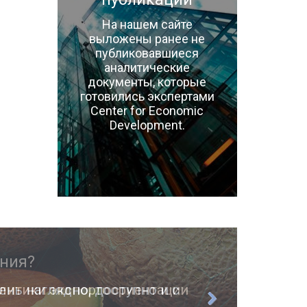
На нашем сайте
выложены ранее не
публиковавшиеся
аналитические
документы, которые
готовились экспертами
Center for Economic
Development.
ень наглядно, доступно и с
О п