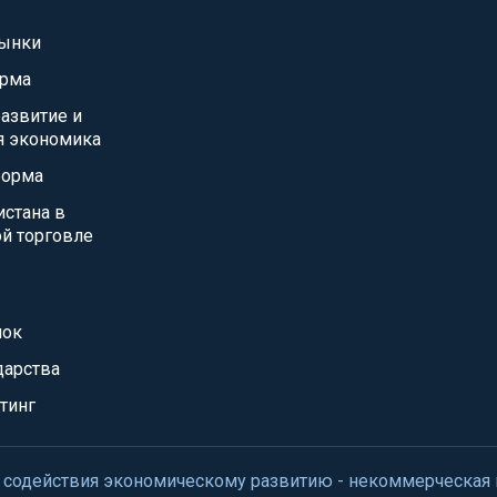
ынки
орма
азвитие и
я экономика
форма
истана в
й торговле
нок
дарства
тинг
нтр содействия экономическому развитию - некоммерческая